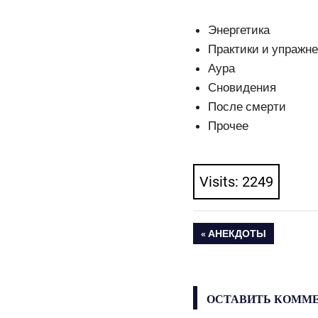
Энергетика
Практики и упражне
Аура
Сновидения
После смерти
Прочее
Visits: 2249
ПРЕДЫДУЩАЯ
АНЕКДОТЫ
Навигация
ЗАПИСЬ:
по
ОСТАВИТЬ КОММ
записям