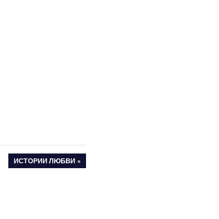
СЛЕДУЮЩАЯ
ИСТОРИИ ЛЮБВИ
ЗАПИСЬ: