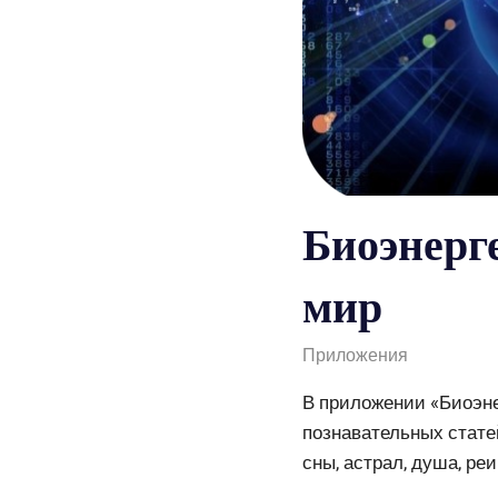
Биоэнерг
мир
admin
Приложения
В приложении «Биоэне
познавательных статей
сны, астрал, душа, ре