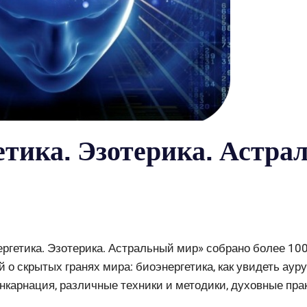
етика. Эзотерика. Астра
ргетика. Эзотерика. Астральный мир» собрано более 10
 о скрытых гранях мира: биоэнергетика, как увидеть ауру
инкарнация, различные техники и методики, духовные прак